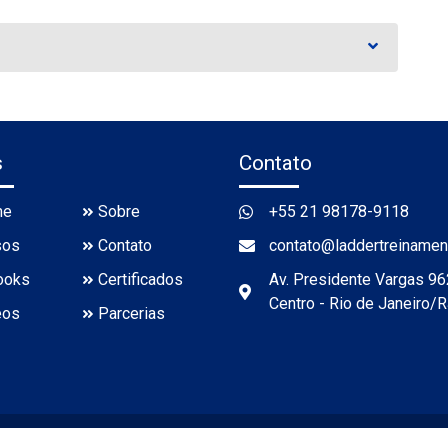
s
Contato
me
Sobre
+55 21 98178-9118
sos
Contato
contato@laddertreinamen
ooks
Certificados
Av. Presidente Vargas 96
Centro - Rio de Janeiro/
eos
Parcerias
Ladder Treinamento © 2000~2026 - Todos direitos Reservados