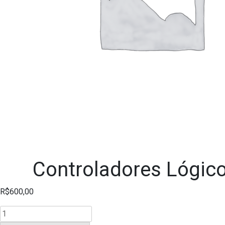
Controladores Lógic
R$
600,00
Controladores
Lógicos