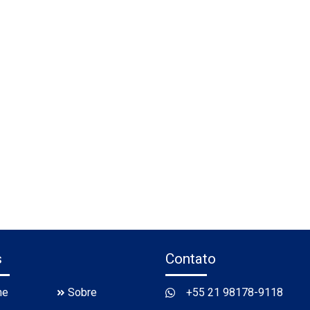
s
Contato
me
Sobre
+55 21 98178-9118