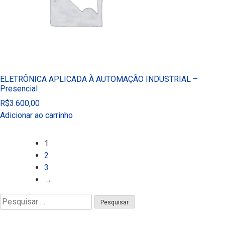
ELETRÔNICA APLICADA À AUTOMAÇÃO INDUSTRIAL –
Presencial
R$
3.600,00
Adicionar ao carrinho
1
2
3
→
Pesquisar
por: